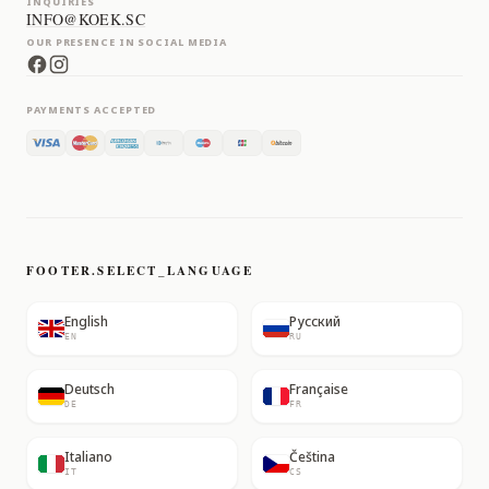
INQUIRIES
INFO@KOEK.SC
OUR PRESENCE IN SOCIAL MEDIA
PAYMENTS ACCEPTED
FOOTER.SELECT_LANGUAGE
English
Русский
EN
RU
Deutsch
Française
DE
FR
Italiano
Čeština
IT
CS