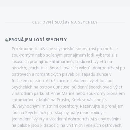
CESTOVNÍ SLUŽBY NA SEYCHELY
⛵
PRONÁJEM LODÍ SEYCHELY
Prozkoumejte úžasné seychelské souostroví po moři se
soukromým nebo sdíleným pronájmem lodi. Vyberte si z
luxusních pronájmů katamaránů, tradičních výletů na
pirozích, plachetnic, šnorchlovacích výletů, dobrodružství po
ostrovech a romantických plaveb při západu slunce v
Indickém oceánu. Ať už chcete celodenní výlet lodí po
Seychelách na ostrov Curieuse, půldenní šnorchlovací výlet
v národním parku St Anne Marine nebo soukromý pronájem
katamaránu z Mahé na Praslin, Koek.sc vás spojí s
důvěryhodnými místními operátory. Rezervujte si pronájem
lodi na Seychelách pro skupiny, páry nebo rodiny –
jednodenní výlety a vícedenní dobrodružství s ubytováním
na palubě jsou k dispozici na vnitřních i vnějších ostrovech.