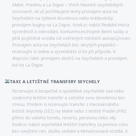
Mahé, Praslinu a La Digue – třech hlavních seychelských
ostrovech. Ať už potřebujete levný pronájem auta na
Seychelách na týdenní dovolenou nebo krátkodobý
pronájem buginy na La Digue, Koek.sc nabízí flexibilní místa
vyzvednutí a odevzdání, konkurenceschopné denní sazby a
plně pojištěná vozidla od ověřených místních autopůjčoven.
Pronájem auta na Seychelách bez skrytých poplatků –
rezervujte si online a vyzvedněte si ho při příjezdu. K
dispozici také: pronájem skútrů na Seychelách a pronájem
kol na La Digue.
🚕
TAXI A LETIŠTNÍ TRANSFERY SEYCHELY
Rezervujte si bezpečné a spolehlivé seychelské taxi nebo
soukromý letištní transfer a začněte svou dovolenou bez
stresu. Předem si rezervujte transfer z mezinárodního
letiště Seychely (SEZ) na Mahé nebo z letiště Praslin (PRI)
přímo do vašeho hotelu, resortu, penzionu nebo vily.
Koek.sc nabízí seychelské letištní transfery za pevnou cenu
bez navýšení cen, službu setkání a klimatizovaná vozidla. K