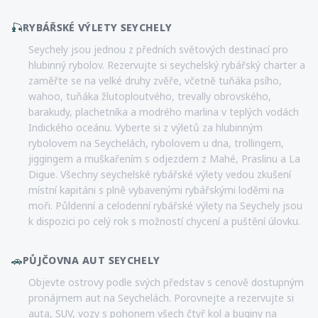
🎣
RYBÁŘSKÉ VÝLETY SEYCHELY
Seychely jsou jednou z předních světových destinací pro
hlubinný rybolov. Rezervujte si seychelský rybářský charter a
zaměřte se na velké druhy zvěře, včetně tuňáka psího,
wahoo, tuňáka žlutoploutvého, trevally obrovského,
barakudy, plachetníka a modrého marlina v teplých vodách
Indického oceánu. Vyberte si z výletů za hlubinným
rybolovem na Seychelách, rybolovem u dna, trollingem,
jiggingem a muškařením s odjezdem z Mahé, Praslinu a La
Digue. Všechny seychelské rybářské výlety vedou zkušení
místní kapitáni s plně vybavenými rybářskými loděmi na
moři. Půldenní a celodenní rybářské výlety na Seychely jsou
k dispozici po celý rok s možností chycení a puštění úlovku.
🚗
PŮJČOVNA AUT SEYCHELY
Objevte ostrovy podle svých představ s cenově dostupným
pronájmem aut na Seychelách. Porovnejte a rezervujte si
auta, SUV, vozy s pohonem všech čtyř kol a buginy na