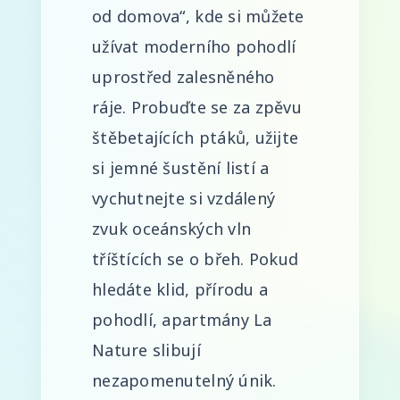
od domova“, kde si můžete
užívat moderního pohodlí
uprostřed zalesněného
ráje. Probuďte se za zpěvu
štěbetajících ptáků, užijte
si jemné šustění listí a
vychutnejte si vzdálený
zvuk oceánských vln
tříštících se o břeh. Pokud
hledáte klid, přírodu a
pohodlí, apartmány La
Nature slibují
nezapomenutelný únik.