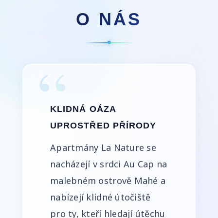
O NÁS
KLIDNÁ OÁZA
UPROSTŘED PŘÍRODY
Apartmány La Nature se
nacházejí v srdci Au Cap na
malebném ostrově Mahé a
nabízejí klidné útočiště
pro ty, kteří hledají útěchu