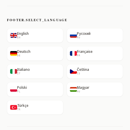
FOOTER.SELECT_LANGUAGE
English
Русский
EN
RU
Deutsch
Française
DE
FR
Italiano
Čeština
IT
CS
Polski
Magyar
PL
HU
Türkçe
TR