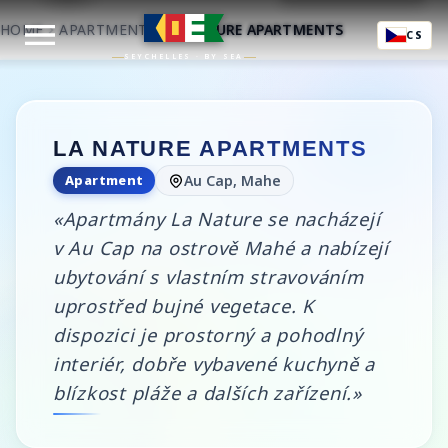
HOME
APARTMENT
LA NATURE APARTMENTS
CS
SEYCHELLES · BY SEA
LA NATURE APARTMENTS
Apartment
Au Cap, Mahe
«Apartmány La Nature se nacházejí
v Au Cap na ostrově Mahé a nabízejí
ubytování s vlastním stravováním
uprostřed bujné vegetace. K
dispozici je prostorný a pohodlný
interiér, dobře vybavené kuchyně a
blízkost pláže a dalších zařízení.»